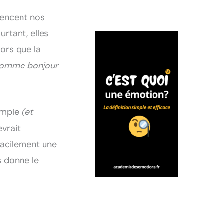
uencent nos
urtant, elles
ors que la
 comme bonjour
simple
(et
vrait
 facilement une
s donne le