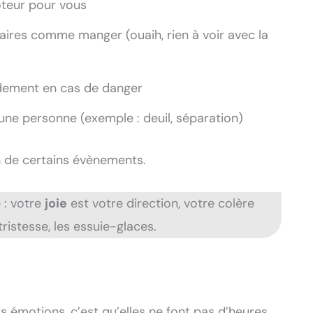
oteur pour vous
aires comme manger (ouaih, rien à voir avec la
idement en cas de danger
’une personne (exemple : deuil, séparation)
n de certains évènements.
 : votre
joie
est votre direction, votre colère
tristesse, les essuie-glaces.
os émotions, c’est qu’elles ne font pas d’heures