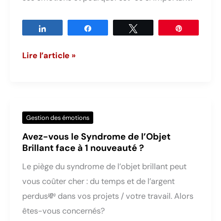
Partagez
Partagez
Tweetez
Épingle
Qu’est-
Lire l’article »
ce
que
l’intelligence
émotionnelle
Gestion des émotions
et
Avez-vous le Syndrome de l’Objet
l’avez-
Brillant face à 1 nouveauté ?
vous
Le piège du syndrome de l’objet brillant peut
à
vous coûter cher : du temps et de l’argent
100%
perdus💸 dans vos projets / votre travail. Alors
?
êtes-vous concernés?