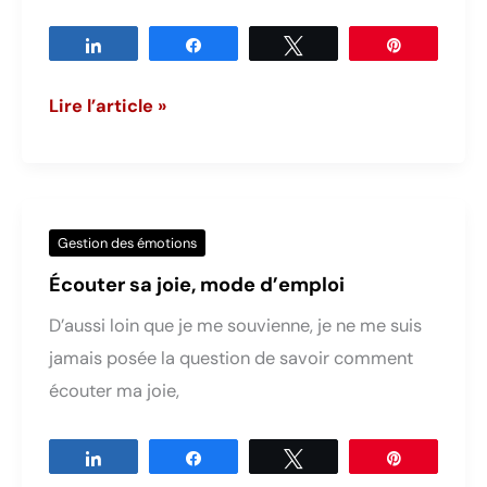
Partagez
Partagez
Tweetez
Épingle
Avez-
Lire l’article »
vous
le
Syndrome
de
Gestion des émotions
l’Objet
Écouter sa joie, mode d’emploi
Brillant
D’aussi loin que je me souvienne, je ne me suis
face
jamais posée la question de savoir comment
à
écouter ma joie,
1
nouveauté
Partagez
Partagez
Tweetez
Épingle
?