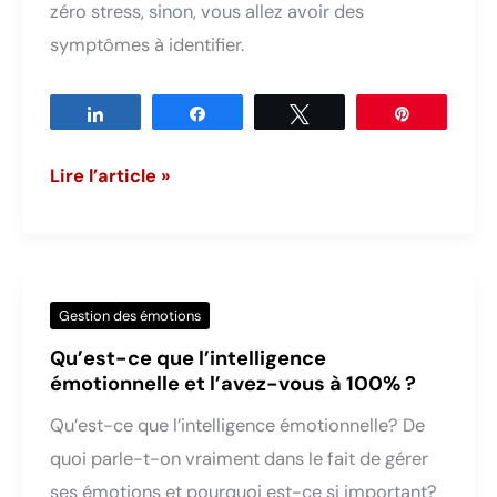
zéro stress, sinon, vous allez avoir des
vos
symptômes à identifier.
douleurs
Partagez
Partagez
Tweetez
Épingle
Comment
Lire l’article »
gérer
son
stress
?
Gestion des émotions
Explications
Qu’est-ce que l’intelligence
et
émotionnelle et l’avez-vous à 100% ?
solutions
Qu’est-ce que l’intelligence émotionnelle? De
testées
quoi parle-t-on vraiment dans le fait de gérer
ses émotions et pourquoi est-ce si important?