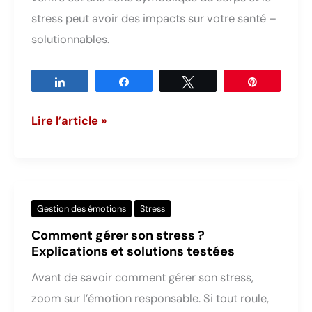
distinguer
stress peut avoir des impacts sur votre santé –
solutionnables.
Partagez
Partagez
Tweetez
Épingle
Stress
Lire l’article »
et
maux
de
ventre
Gestion des émotions
Stress
?
Comment gérer son stress ?
Tout
Explications et solutions testées
savoir
Avant de savoir comment gérer son stress,
pour
zoom sur l’émotion responsable. Si tout roule,
apaiser