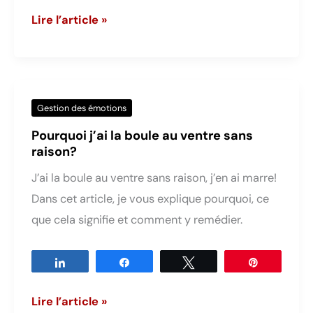
Écouter
Lire l’article »
sa
joie,
mode
d’emploi
Gestion des émotions
Pourquoi j’ai la boule au ventre sans
raison?
J’ai la boule au ventre sans raison, j’en ai marre!
Dans cet article, je vous explique pourquoi, ce
que cela signifie et comment y remédier.
Partagez
Partagez
Tweetez
Épingle
Pourquoi
Lire l’article »