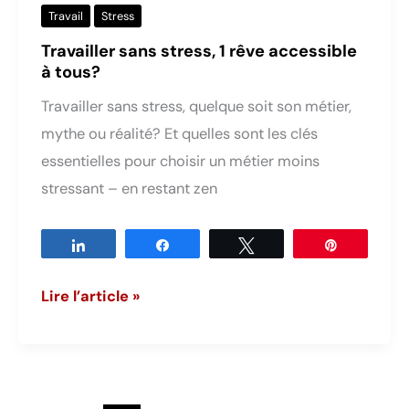
?
Travail
Stress
5
Travailler sans stress, 1 rêve accessible
méthodes
à tous?
pour
Travailler sans stress, quelque soit son métier,
réduire
mythe ou réalité? Et quelles sont les clés
son
essentielles pour choisir un métier moins
stress
stressant – en restant zen
Partagez
Partagez
Tweetez
Épingle
Travailler
Lire l’article »
sans
stress,
1
rêve