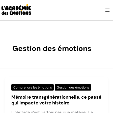
Aller
au
contenu
Gestion des émotions
Comprendre les émotions
Gestion des émotions
Mémoire transgénérationnelle, ce passé
qui impacte votre histoire
L’héritage n’est parfois pas que matériel. La