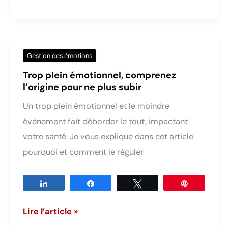
j’ai
la
boule
au
Gestion des émotions
ventre
Trop plein émotionnel, comprenez
sans
l’origine pour ne plus subir
raison?
Un trop plein émotionnel et le moindre
évènement fait déborder le tout, impactant
votre santé. Je vous explique dans cet article
pourquoi et comment le réguler
Partagez
Partagez
Tweetez
Épingle
Trop
Lire l’article »
plein