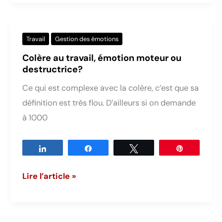
pour
gérer
ses
Travail
Gestion des émotions
émotions
Colère au travail, émotion moteur ou
?
destructrice?
5
Ce qui est complexe avec la colère, c’est que sa
super
définition est très flou. D’ailleurs si on demande
efficaces
à 1000
!
Partagez
Partagez
Tweetez
Épingle
Colère
Lire l’article »
au
travail,
émotion