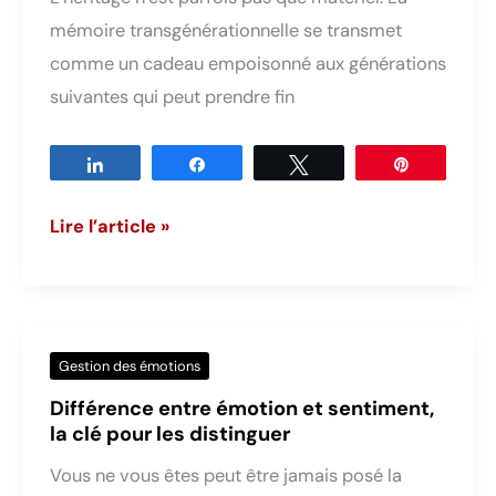
mémoire transgénérationnelle se transmet
comme un cadeau empoisonné aux générations
suivantes qui peut prendre fin
Partagez
Partagez
Tweetez
Épingle
Mémoire
Lire l’article »
transgénérationnelle,
ce
passé
qui
Gestion des émotions
impacte
Différence entre émotion et sentiment,
votre
la clé pour les distinguer
histoire
Vous ne vous êtes peut être jamais posé la