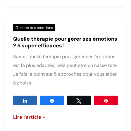
émotionnel,
comprenez
l’origine
Gestion des émotions
pour
Quelle thérapie pour gérer ses émotions
ne
? 5 super efficaces !
plus
Savoir quelle thérapie pour gérer ses émotions
subir
est la plus adaptée, cela peut être un casse tête.
Je fais le point sur 5 approches pour vous aider
à choisir.
Partagez
Partagez
Tweetez
Épingle
Quelle
Lire l’article »
thérapie