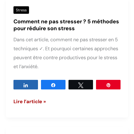
moteur
Stress
ou
Comment ne pas stresser ? 5 méthodes
destructrice?
pour réduire son stress
Dans cet article, comment ne pas stresser en 5
techniques ✓. Et pourquoi certaines approches
peuvent être contre productives pour le stress
et l’anxiété.
Partagez
Partagez
Tweetez
Épingle
Comment
Lire l’article »
ne
pas
stresser