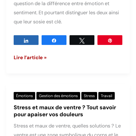
question de la différence entre émotion et
sentiment. Et pourtant distinguer les deux ainsi
que leur sosie est clé.
Partagez
Partagez
Tweetez
Épingle
Différence
Lire l’article »
entre
émotion
et
sentiment,
Émotions
Gestion des émotions
Stress
Travail
la
Stress et maux de ventre ? Tout savoir
clé
pour apaiser vos douleurs
pour
Stress et maux de ventre, quelles solutions ? Le
les
ventre est une zone symbolique du corps et le