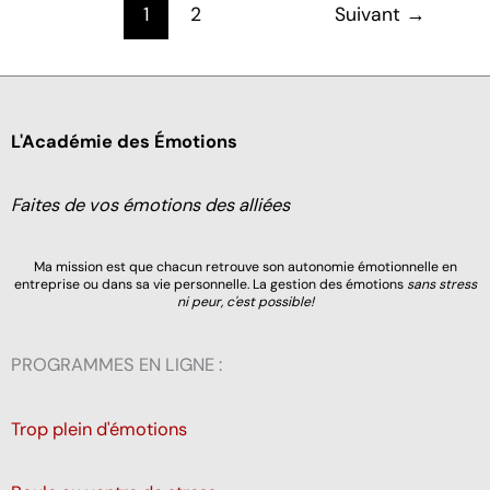
1
2
Suivant
→
accessible
à
tous?
L'Académie des Émotions
Faites de vos émotions des alliées
Ma mission est que chacun retrouve son autonomie émotionnelle en
entreprise ou dans sa vie personnelle. La gestion des émotions
sans stress
ni peur, c'est possible!
PROGRAMMES EN LIGNE :
Trop plein d'émotions