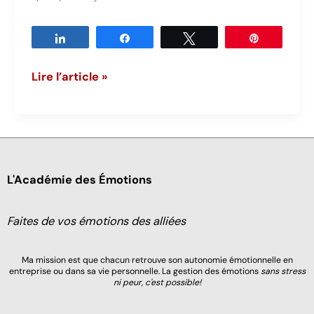
Partagez
Partagez
Tweetez
Épingle
Thérapeutes
Lire l’article »
:
3
bénéfices
à
L'Académie des Émotions
Comprendre
les
Faites de vos émotions des alliées
émotions
Ma mission est que chacun retrouve son autonomie émotionnelle en
entreprise ou dans sa vie personnelle. La gestion des émotions
sans stress
ni peur, c'est possible!