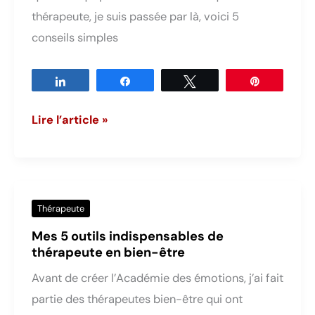
thérapeute, je suis passée par là, voici 5
conseils simples
Partagez
Partagez
Tweetez
Épingle
Thérapeutes,
Lire l’article »
5
conseils
pour
avoir
Thérapeute
des
Mes 5 outils indispensables de
clients
thérapeute en bien-être
sans
Avant de créer l’Académie des émotions, j’ai fait
stress
partie des thérapeutes bien-être qui ont