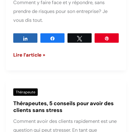
Comment y faire face et y répondre, sans
cheveux?
prendre de risques pour son entreprise? Je
vous dis tout.
Partagez
Partagez
Tweetez
Épingle
Avis
Lire l’article »
négatif
sur
Google,
répondez
Thérapeute
y
Thérapeutes, 5 conseils pour avoir des
sans
clients sans stress
stress
Comment avoir des clients rapidement est une
question qui peut stresser. En tant que