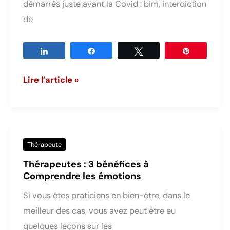
démarrés juste avant la Covid : bim, interdiction
de
Partagez
Partagez
Tweetez
Épingle
Mes
Lire l’article »
5
outils
indispensables
de
Thérapeute
thérapeute
Thérapeutes : 3 bénéfices à
en
Comprendre les émotions
bien-
Si vous êtes praticiens en bien-être, dans le
être
meilleur des cas, vous avez peut être eu
quelques leçons sur les