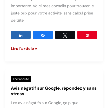
importante. Voici mes conseils pour trouver le
juste prix pour votre activité, sans calcul prise
de tête.
Partagez
Partagez
Tweetez
Épingle
Comment
Lire l’article »
fixer
le
prix
d’une
Thérapeute
séance
Avis négatif sur Google, répondez y sans
sans
stress
s’arracher
Les avis négatifs sur Google, ça pique.
les