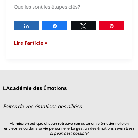
Quelles sont les étapes clés?
Partagez
Partagez
Tweetez
Épingle
Étapes
Lire l’article »
clés
du
burn
out
L'Académie des Émotions
au
travail
Faites de vos émotions des alliées
–
Tout
Ma mission est que chacun retrouve son autonomie émotionnelle en
savoir
entreprise ou dans sa vie personnelle. La gestion des émotions
sans stress
ni peur, c'est possible!