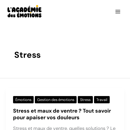
Aller
au
contenu
Stress
Émotions
Gestion des émotions
Stress
Travail
Stress et maux de ventre ? Tout savoir
pour apaiser vos douleurs
Stress et maux de ventre, quelles solutions ? Le