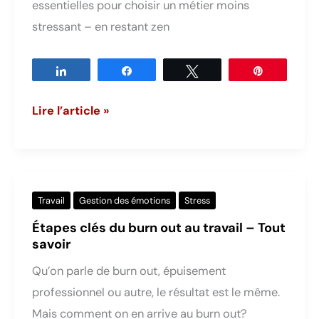
essentielles pour choisir un métier moins
stress
stressant – en restant zen
Partagez
Partagez
Tweetez
Épingle
Travailler
Lire l’article »
sans
stress,
1
rêve
Travail
Gestion des émotions
Stress
accessible
Étapes clés du burn out au travail – Tout
à
savoir
tous?
Qu’on parle de burn out, épuisement
professionnel ou autre, le résultat est le même.
Mais comment on en arrive au burn out?