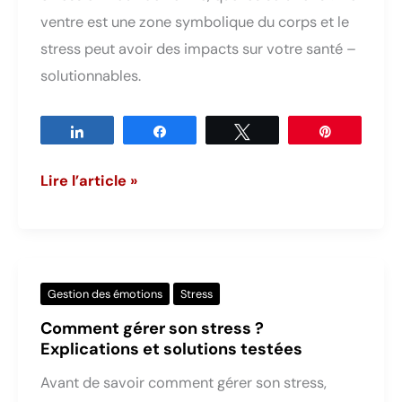
ventre est une zone symbolique du corps et le
stress peut avoir des impacts sur votre santé –
solutionnables.
Partagez
Partagez
Tweetez
Épingle
Stress
Lire l’article »
et
maux
de
ventre
Gestion des émotions
Stress
?
Comment gérer son stress ?
Tout
Explications et solutions testées
savoir
Avant de savoir comment gérer son stress,
pour