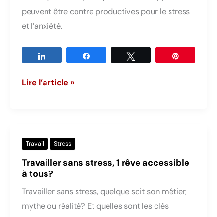
peuvent être contre productives pour le stress
et l’anxiété.
Partagez
Partagez
Tweetez
Épingle
Comment
Lire l’article »
ne
pas
stresser
?
Travail
Stress
5
Travailler sans stress, 1 rêve accessible
méthodes
à tous?
pour
Travailler sans stress, quelque soit son métier,
réduire
mythe ou réalité? Et quelles sont les clés
son