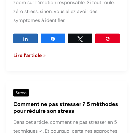
zoom sur l’émotion responsable. Si tout roule,
apaiser
zéro stress, sinon, vous allez avoir des
vos
symptômes à identifier.
douleurs
Partagez
Partagez
Tweetez
Épingle
Comment
Lire l’article »
gérer
son
stress
?
Stress
Explications
Comment ne pas stresser ? 5 méthodes
et
pour réduire son stress
solutions
Dans cet article, comment ne pas stresser en 5
testées
techniques ✓. Et pourquoi certaines approches